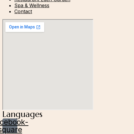
Spa & Wellness
Contact
Languages
cebook-
square