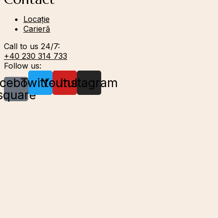
Locație
Carieră
Call to us 24/7:
+40 230 314 733
Follow us:
cebook-
Twitter
Youtube
Instagram
square