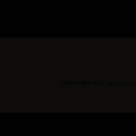
vedere spre oraș
paturi twin/