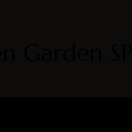
CO
en Garden SP