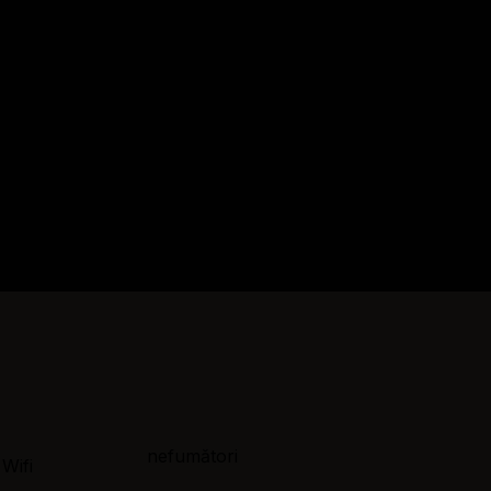
nefumători
Wifi