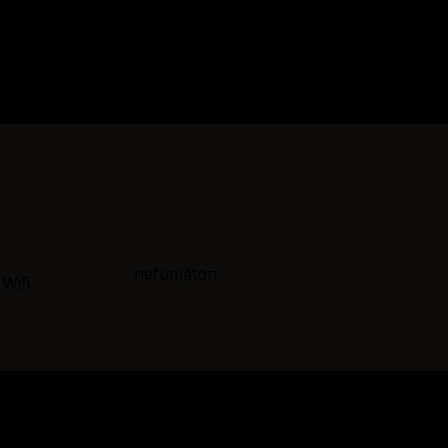
nefumători
Wifi