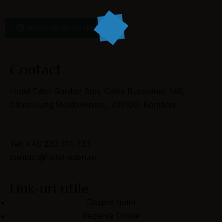
Follow us on facebook
Contact
Hotel Eden Garden Spa, Calea Bucovinei, 148,
Câmpulung Moldovenesc, 725100, România
Tel: +40 230 314 733
contact@hotel-eden.ro
Link-uri utile
Despre hotel
Rezervă Online