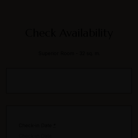
Check Availability
Superior Room - 32 sq. m.
Despre
Despre hotel
Oferte Speciale
De vizitat
Check-in Date
*
Camere
Hotel Eden Garden Spa 4*